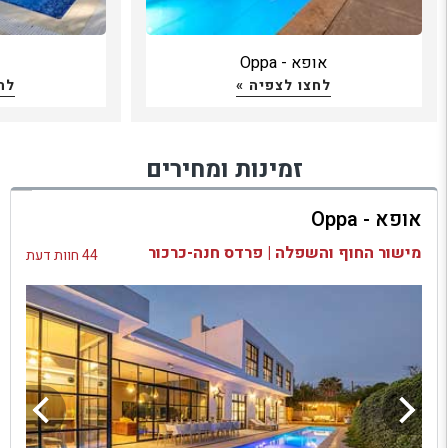
ללא בריכה מתגבר בעונות החורף, כאשר בריכות שחיה בווילות רבות
הופכות ללא רלוונטיות ובאחרות פועלות עם חימום אשר מייקר
במיוחד את מחיר ההשכרה של הווילה.
אופא - Oppa
לחצו לצפיה »
לח
זמינות ומחירים
אופא - Oppa
מישור החוף והשפלה | פרדס חנה-כרכור
44 חוות דעת