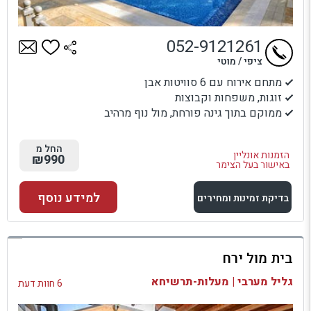
052-9121261
ציפי / מוטי
מתחם אירוח עם 6 סוויטות אבן
זוגות, משפחות וקבוצות
ממוקם בתוך גינה פורחת, מול נוף מרהיב
החל מ
הזמנות אונליין
₪990
באישור בעל הצימר
למידע נוסף
בדיקת זמינות ומחירים
למתחם זה
בית מול ירח
בדיקת זמינות ומחירים
גליל מערבי | מעלות-תרשיחא
6 חוות דעת