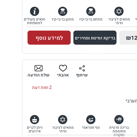
י
מתאים לציבור
מתחם בר-בי-קיו
מתקן בר-בי-קיו
תנאים מעולים
הדתי
למשפחות
₪12
למידע נוסף
בדיקת זמינות ומחירים
למתחם זה
בדיקת זמינות ומחירים
שיתוף
אהבתי
שלח הודעה
2 חוות דעת
ערבי
בריכה פרטית
נוף פנוראמי
מתאים לציבור
ניתן לקיים
מחוממת
הדתי
אירועים
ומקורה