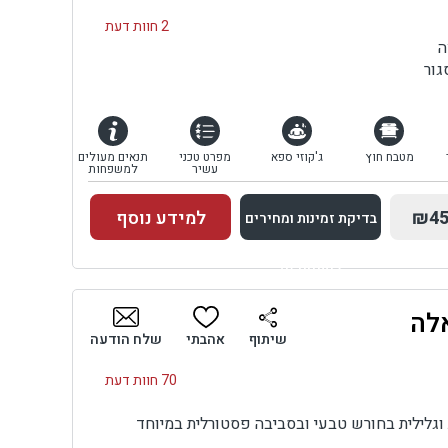
2 חוות דעת
ה
גור
מטבח חוץ
ג'קוזי ספא
מפרט טכני
תנאים מעולים
עשיר
למשפחות
₪45
למידע נוסף
בדיקת זמינות ומחירים
למתחם זה
לה
בדיקת זמינות ומחירים
שיתוף
אהבתי
שלח הודעה
70 חוות דעת
וגלילית בחורש טבעי ובסביבה פסטורלית במיוחד