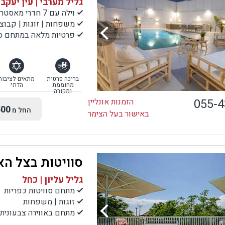
גליל מערבי | עין יעקב
וילה עם 7 חדרי מאסטר
משפחות | זוגות | קבוצ
פרטיות מלאה במתחם ס
בריכה פרטית
מתאים לציבור
מחוממת
הדתי
ומקורה
055-
הזמנות אונליין
00
החל מ
באישור בעל הצימר
סוויטות בצל הא
גליל עליון | כחל
מתחם סוויטות כפריות
זוגות | משפחות
מתחם באווירה צבעונית 