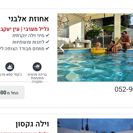
אחוזת אלבני
גליל מערבי | עין יעקב
מיני וילה יוקרתית
לזוגות ומשפחות
מתחם מבודד הצופה לים 
בריכה פרטית
ג'קוזי ספא פרט
מחוממת
ומקורה
052-
00
החל מ
וילה גקסון