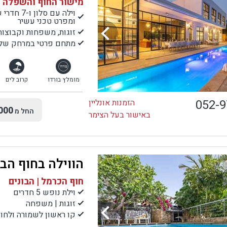
מישור החוף והשפלה |
ומפרט טכני עשיר
זוגות, משפחות וקבוצות
מתחם פרטי במרחק של 7 דק' נסיעה לחוף הים, מסעדות ,בתי קפה ועוד.
מומלץ בורדו
קרוב לים
052-
הזמנות אונליין
000
החל מ
באישור בעל הצימר
הווילה בחוף הבו
חוף הכרמל | הבונים
וילת נופש 5 חדרים
זוגות | משפחה
קו ראשון לשמורה ולחוף