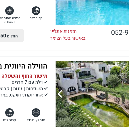
קרוב לים
בריכה מחוממת
ומקורה
052-
הזמנות אונליין
50
החל מ
באישור בעל הצימר
הווילה היוונית 
מישור החוף והשפלה |
וילה עם 7 חדרים
משפחות | זוגות | קבוצ
אזור יוקרתי ושקט, במר
מומלץ בורדו
קרוב לים