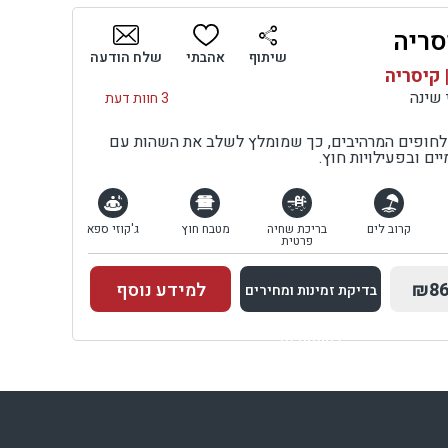
סריה
בדיקת זמינות ומחירים
שיתוף
אהבתי
שלח הודעה
 קיסריה
3 חוות דעת
חופים המרהיבים, כך שמומלץ לשלב את השהות עם
ים ובפעילויות חוץ.
קרוב לים
בריכת שחיה
מטבח חוץ
ג'קוזי ספא
פרטית
₪86
למידע נוסף
בדיקת זמינות ומחירים
למתחם זה
בדיקת זמינות ומחירים