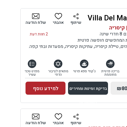
טות
לס
ון
שיתוף
אהבתי
שלח הודעה
יה
 קיסריה
ינה
2 חוות דעת
ול
ות המחפשים חופשה פרטית
ם.
ם, טיילת קיסריה, עתיקות קיסריה, מסעדות ובתי קפה.
ם.
בריכה פרטית
ג'קוזי ספא פרטי
מתאים לציבור
מפרט טכני
מחוממת
הדתי
עשיר
₪80
למידע נוסף
בדיקת זמינות ומחירים
למתחם זה
בדיקת זמינות ומחירים
שיתוף
אהבתי
שלח הודעה