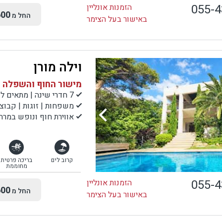
055-
הזמנות אונליין
00
החל מ
באישור בעל הצימר
וילה מורן
מישור החוף והשפלה |
7 חדרי שינה | מתאים לעד 17 אורחים
משפחות | זוגות | קבוצ
אווירת חוף ונופש במרח
קרוב לים
בריכה פרטית
מחוממת
055-
הזמנות אונליין
00
החל מ
באישור בעל הצימר