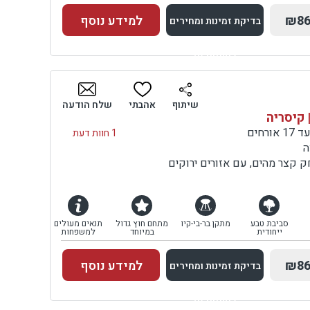
₪86
למידע נוסף
בדיקת זמינות ומחירים
למתחם זה
בדיקת זמינות ומחירים
שיתוף
אהבתי
שלח הודעה
 קיסריה
1 חוות דעת
ה
ק קצר מהים, עם אזורים ירוקים
סביבת טבע
מתקן בר-בי-קיו
מתחם חוץ גדול
תנאים מעולים
ייחודית
במיוחד
למשפחות
₪86
למידע נוסף
בדיקת זמינות ומחירים
למתחם זה