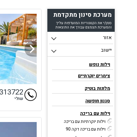
מלאה
השי
מערכת סינון מתקדמת
העל
סמן/י את הקטגוריות המועדפות עליך
והמערכת תצמצם עבורך את התוצאות
איר
משפ
ביל
בווי
וילות נופש
צימרים יוקרתיים
מלונות בוטיק
4313722
שולי
סגנון חופשה
וילות עם בריכה
וילות יוקרתיות עם בריכה
וילות עם בריכה דקה 90