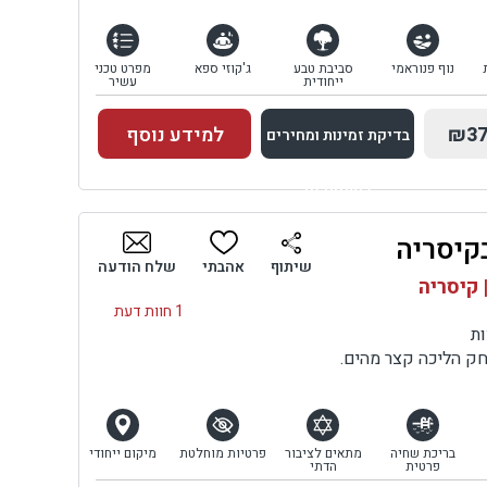
נוף פנוראמי
סביבת טבע
ג'קוזי ספא
מפרט טכני
ייחודית
עשיר
₪37
למידע נוסף
בדיקת זמינות ומחירים
למתחם זה
בקיסריה
בדיקת זמינות ומחירים
שיתוף
אהבתי
שלח הודעה
 קיסריה
1 חוות דעת
ות
חק הליכה קצר מהים.
בריכת שחיה
מתאים לציבור
פרטיות מוחלטת
מיקום ייחודי
פרטית
הדתי