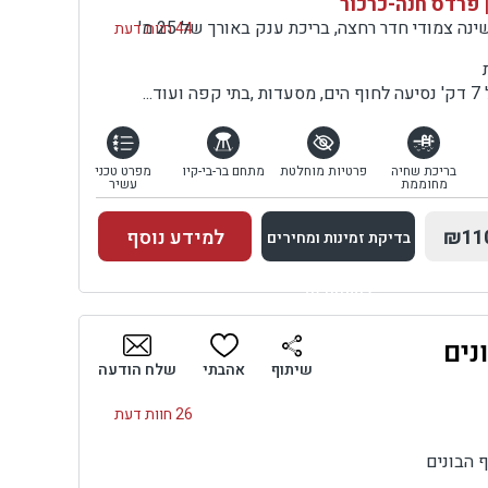
 פרדס חנה-כרכור
וילה עם סלון ו-7 חדרי שינה צמודי חדר רחצה, בריכת ענק באורך של 25 מ'
44 חוות דעת
..
בריכת שחיה
פרטיות מוחלטת
מתחם בר-בי-קיו
מפרט טכני
מחוממת
עשיר
₪11
למידע נוסף
בדיקת זמינות ומחירים
למתחם זה
נים
בדיקת זמינות ומחירים
שיתוף
אהבתי
שלח הודעה
26 חוות דעת
 הבונים