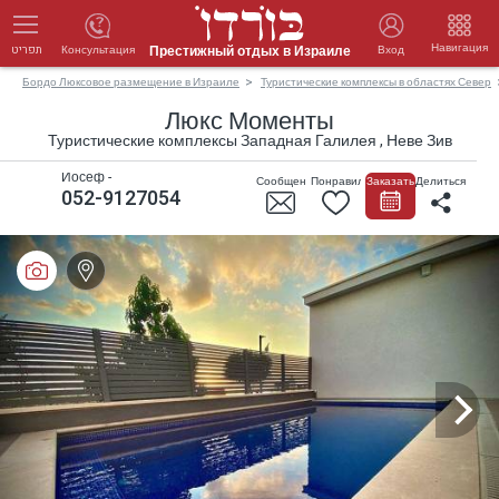
Навигация
Престижный отдых в Израиле
Консультация
Вход
תפריט
Бордо Люксовое размещение в Израиле
Туристические комплексы в областях Север
Люкс Моменты
Туристические комплексы Западная Галилея , Неве Зив
Йосеф -
Сообщение
Понравилось
Заказать
Делиться
052-9127054