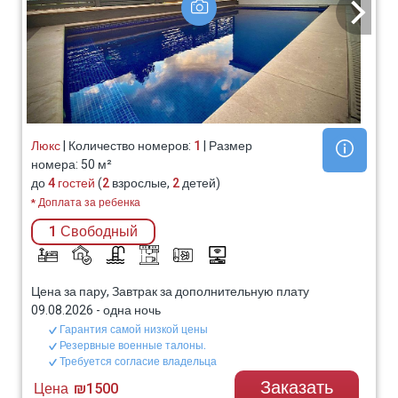
Люкс
| Количество номеров:
1
| Размер
номера: 50 м²
до
4 гостей
(
2
взрослые,
2
детей)
* Доплата за ребенка
1 Свободный
Цена за пару, Завтрак за дополнительную плату
09.08.2026
-
одна ночь
Гарантия самой низкой цены
Резервные военные талоны.
Требуется согласие владельца
Заказать
Цена
₪1500