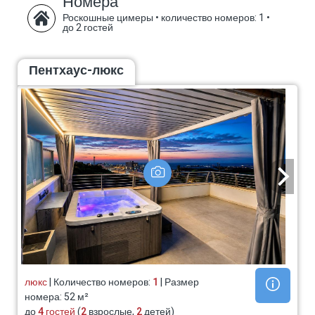
Номера
Роскошные цимеры
•
количество номеров: 1
•
до 2 гостей
Пентхаус-люкс
люкс
| Количество номеров:
1
| Размер
номера: 52 м²
до
4 гостей
(
2
взрослые,
2
детей)