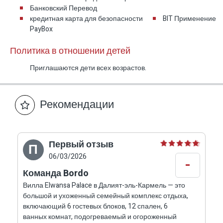
Банковский Перевод
Отдельное гостевое здание для
кредитная карта для безопасности
BIT Применение
PayBox
семейных трапез
Одно из главных преимуществ Elwansa Palace
Политика в отношении детей
— отдельное гостевое здание, расположенное
Приглашаются дети всех возрастов.
в стороне комплекса и служащее центральным
пространством для трапез, семейных встреч и
совместного отдыха. Здание большое, удобное
Рекомендации
и оборудованное, включает дополнительную
кухню, холодильники, плиту и обеденный стол.
Первый отзыв
П
Преимущество этого здания особенно важно
06/03/2026
-
для больших семей: здесь можно проводить
Команда Bordo
общие трапезы, семейные ужины, семейные
Вилла Elwansa Palace в Далият-эль-Кармель — это
праздники и большие встречи, не перегружая
большой и ухоженный семейный комплекс отдыха,
включающий 6 гостевых блоков, 12 спален, 6
внутренние помещения виллы. Так
ванных комнат, подогреваемый и огороженный