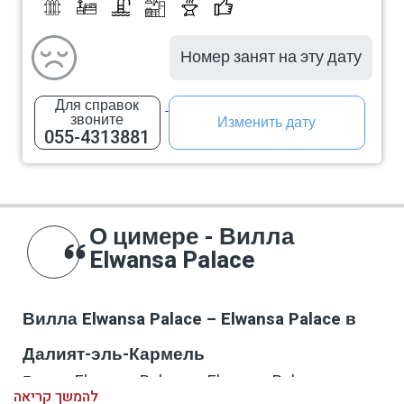
Номер занят на эту дату
Для справок
звоните
Изменить дату
055-4313881
О цимере - Вилла
Elwansa Palace
Вилла Elwansa Palace – Elwansa Palace в
Далият-эль-Кармель
Вилла Elwansa Palace – Elwansa Palace в
להמשך קריאה