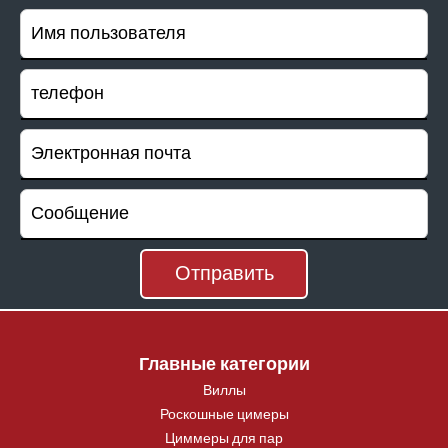
самостоятельно. Будь то завтрак,
расслабляющая процедура или праздничное
оформление дня рождения — хозяева могут
помочь с координацией и подготовкой заранее.
Доступность и удобный подъезд
Elwansa Palace предлагает относительно
удобный доступ для гостей с ограниченной
мобильностью благодаря возможности
подъехать на автомобиле почти к вилле и
пользоваться первым этажом и большим
гостевым зданием. Первый этаж включает
гостиную, кухню, гостевые комнаты и удобный
Главные категории
доступ к основным открытым зонам, поэтому
Виллы
гости, которые не поднимаются на второй этаж,
Роскошные цимеры
могут пользоваться значительной частью
Циммеры для пар