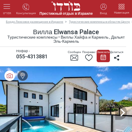
Навигация
Престижный отдых в Израиле
Консультация
Вход
תפריט
Бордо Люксовое размещение в Израиле
Туристические комплексы в областях Центр
Вилла Elwansa Palace
Туристические комплексы • Виллы Хайфа и Кармель , Дальят
Эль-Кармель
Нофар -
Сообщение
Понравилось
Заказать
Делиться
055-4313881