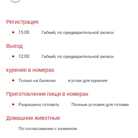
Подогреваемый и огороженный бассейн
Регистрация
для семей с детьми
Рядом с виллой расположен подогреваемый
15:00
Гибкий, по предварительной записи
бассейн размером около 9×4 метров. Бассейн
Выезд
находится очень близко к зданию виллы,
поэтому им удобно пользоваться в течение
12:00
Гибкий, по предварительной записи
всего дня. Одно из его важных преимуществ —
курение в номерах
защитное ограждение, которое добавляет
Только на балконе
в углах для курения
спокойствие семьям, приезжающим с
маленькими детьми.
Приготовление пищи в номерах
Разрешено готовить
Полные условия для готовки
Связь между бассейном, виллой и двором
создаёт очень удобный формат отдыха для
Домашние животные
семей: дети могут наслаждаться водой и
По согласованию с хозяином
играми, а взрослые — сидеть рядом,