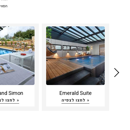
הסוו,
אפשר 
לנוף.
במקבי
כיום 
בבתי 
וניתו.
סוויט
למנות
קולנו
צמודה
 and Simon
Emerald Suite
בדרך 
לחצו לצפיה »
לחצו לצפיה »
נוף .
סוויט
ממחיר