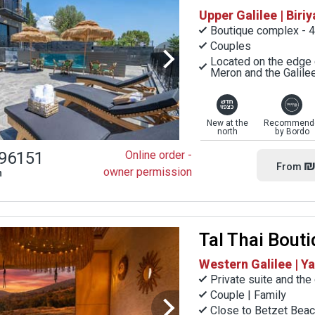
Upper Galilee | Biriy
Boutique complex - 4
Couples
Located on the edge 
Meron and the Galile
New at the
Recommend
north
by Bordo
96151
Online order -
₪
From
owner permission
n
Tal Thai Bout
Western Galilee | Ya
Private suite and the
Couple | Family
Close to Betzet Beac