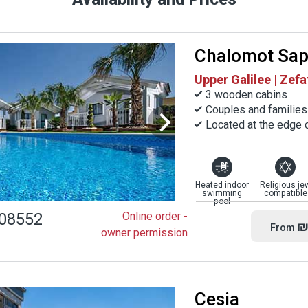
רונות כגון קרבה לטבע, שקט, אוויר צלול ומרחבים ירוקים, ניווכח ללא ספק בכך שחופשה מסו
אופציית היוקרה הטובה ביותר לאירוח בישראל
Chalomot Sap
Upper Galilee | Zefa
3 wooden cabins
Couples and families
Located at the edge 
Heated indoor
Religious je
swimming
compatible
pool
08552
Online order -
₪
From
owner permission
Cesia