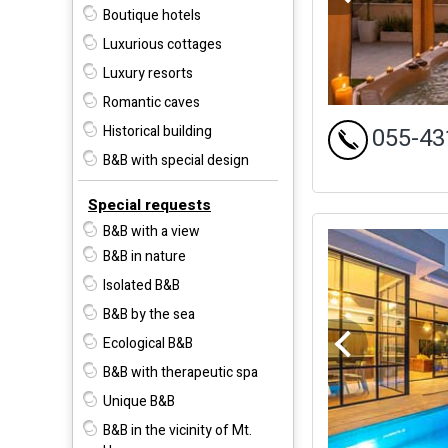
Boutique hotels
Luxurious cottages
Luxury resorts
Romantic caves
Historical building
055-43
B&B with special design
Special requests
B&B with a view
B&B in nature
Isolated B&B
B&B by the sea
Ecological B&B
B&B with therapeutic spa
Unique B&B
B&B in the vicinity of Mt.