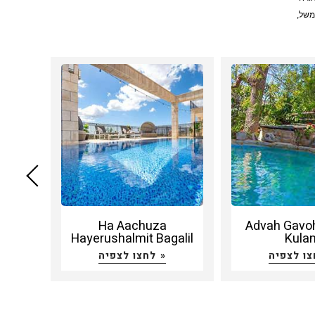
למשל
יפות
רבים
ומים
 נחת
ניתן
ערכת
ריכה
ן כי
m
Ha Aachuza
Advah Gavoh
Hayerushalmit Bagalil
Kula
צענה
לחצו לצפיה »
 כלל
 לכך