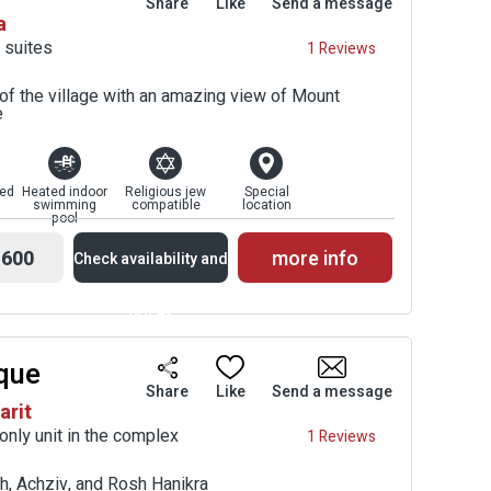
Share
Like
Send a message
a
Prices
 suites
1 Reviews
of the village with an amazing view of Mount
e
ed
Heated indoor
Religious jew
Special
swimming
compatible
location
pool
600
more info
Check availability and
prices
ique
Availability and
Share
Like
Send a message
arit
Prices
 only unit in the complex
1 Reviews
h, Achziv, and Rosh Hanikra