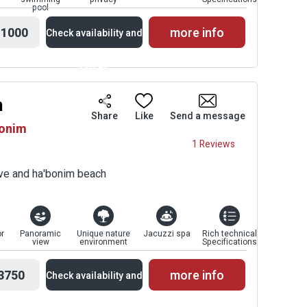
pool
1000
more info
Check availability and
prices
m
Availability and
Share
Like
Send a message
bonim
Prices
1 Reviews
erve and ha'bonim beach
r
Panoramic
Unique nature
Jacuzzi spa
Rich technical
view
environment
Specifications
3750
more info
Check availability and