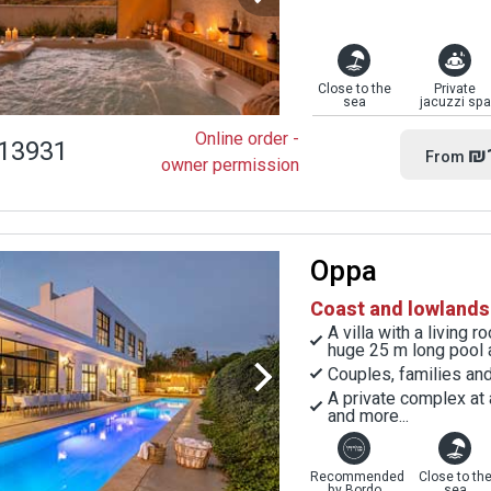
Close to the
Private
sea
jacuzzi spa
Online order -
13931
₪
From
owner permission
Oppa
Coast and lowlands
A villa with a living
huge 25 m long pool a
Couples, families an
A private complex at 
and more...
Recommended
Close to th
by Bordo
sea