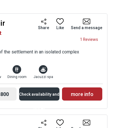
גם ית
היא .
ir
Share
Like
Send a message
t
1 Reviews
of the settlement in an isolated complex
w
Dining room
Jacuzzi spa
800
more info
Check availability and
prices
Availability and