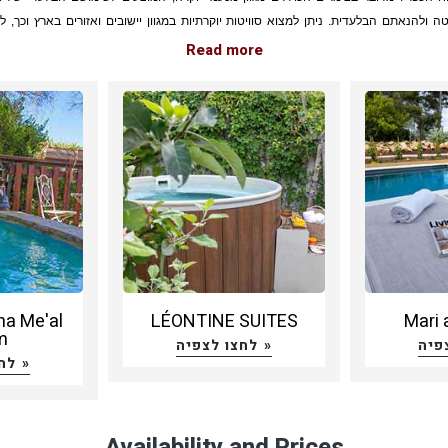
יטה ולהנאתם הבלעדית. ניתן למצוא סוויטות יוקרתיות במגוון יישובים ואזורים בארץ וכך, 
לשכור סוויטות הממוקמות על מורדות רמת הגולן וצופות לכינרת או לחילופין, סוויטות המשק
Read more
 הגלילי המרהיב ורחב הידיים
ל להתפתחות הכללית של ענף הצימרים, התפתח גם תחום הצימרים היוקרתיים. צימרים 
מציעים יוקרה בלתי מתפשרת לאורחיהם וזאת, במחירים שהם חסרי תחרות ביחס לתנאים ד
מלון. בנוסף, סוויטות הן אופציית החופשה האידיאלית עבור זוגות המבקשים יוקרה, שלווה,
ק מחיי היום יום
ות יוקרתיות מכילות, בדרך כלל, מספר מרכיבים חשובים לחופשה מושלמת. בין המרכיבים הללו 
 חדר שינה גדול, סלון יוקרתי ומעוצב, ג'קוזי מרווח (שלפעמים אף צופה אל הנוף שבחוץ), מ
ע ביתי ומערכת שמע משוכללת. סוויטות יוקרתיות אחרות אף מציעות שירותים נוספים, כגון ב
 ופרטית לאורחי הסוויטה, ג'קוזי חיצוני במרפסת, טיפולי גוף, עיסויים, ספא וכדומה. יש לציי
a Me'al
LÉONTINE SUITES
Mari
m
כלל, סוויטות אלו תהיינה מנותקות מהסביבה ואף מצימרים אחרים (אם יש כאלו) ולכן הן ת
לחצו לצפיה »
מרהיב לכל מלוא העין או התבודדות בתוך יער ירוק
לחצו לצפיה »
ות יוקרתיות הן האופציה הטובה ביותר לחופשת יוקרה בישראל. במחירים, הנמוכים בדרך
יהן של סוויטות בתי המלון, מציעים צימרים אלו יוקרה ופרטיות שאין לה מתחרים. אם נוסיף
Availability and Prices