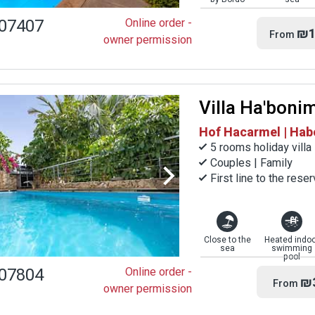
07407
Online order -
₪1
From
owner permission
Villa Ha'boni
Hof Hacarmel | Ha
5 rooms holiday villa
Couples | Family
First line to the res
Close to the
Heated indoo
sea
swimming
pool
07804
Online order -
₪
From
owner permission