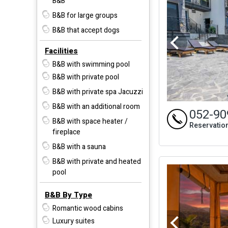
B&B
B&B for large groups
B&B that accept dogs
Facilities
B&B with swimming pool
B&B with private pool
B&B with private spa Jacuzzi
B&B with an additional room
052-90
B&B with space heater /
Reservatio
fireplace
B&B with a sauna
B&B with private and heated
pool
B&B By Type
Romantic wood cabins
Luxury suites