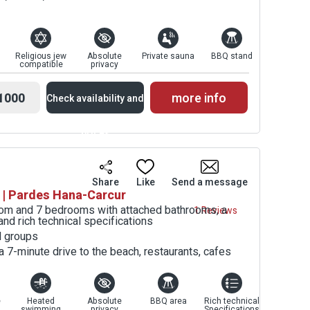
Religious jew
Absolute
Private sauna
BBQ stand
compatible
privacy
1000
more info
Check availability and
prices
Availability and
Share
Like
Send a message
 | Pardes Hana-Carcur
Prices
 room and 7 bedrooms with attached bathrooms, a
1 Reviews
nd rich technical specifications
d groups
a 7-minute drive to the beach, restaurants, cafes
e
Heated
Absolute
BBQ area
Rich technical
swimming
privacy
Specifications