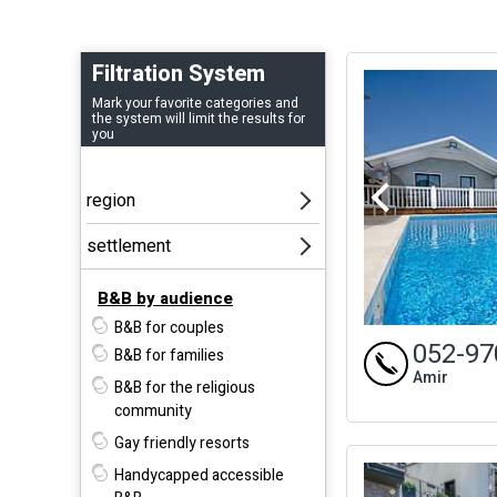
ג זה
Filtration System
Mark your favorite categories and
the system will limit the results for
you
B&B by audience
B&B for couples
052-97
B&B for families
Amir
B&B for the religious
community
Gay friendly resorts
Handycapped accessible