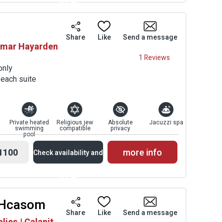
prices
Availability and
Share
Like
Send a message
shmar Hayarden
Prices
1 Reviews
only
 each suite
Private heated
Religious jew
Absolute
Jacuzzi spa
swimming
compatible
privacy
pool
1100
more info
Check availability and
prices
 Hcasom
Availability and
Share
Like
Send a message