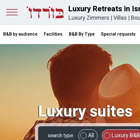
Luxury Retreats in Is
Luxury Zimmers
|
Villas
|
Bou
B&B by audience
Facilities
B&B By Type
Special requests
Luxury suites
All
Luxury B&B
search type: