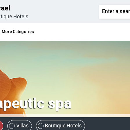
rael
tique Hotels
More Categories
apeutic spa
Villas
Boutique Hotels