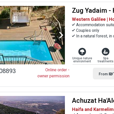
Zug Yadaim - 
Western Galilee | H
Accommodation suite
Couples only
In a natural forest, i
Unique nature
Spa
environment
treatments
08893
Online order -
₪
From
owner permission
Achuzat Ha'A
Haifa and Karmelim 