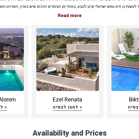
ר לעשות כן היא נופש ישראלי קרוב לטבע, באחד מן הצימרים הרבים שיש בארץ; השדרוג האמ
של החופשה יהיה במידה והחלטתם לפנק את עצמכם ולבחור צימרים עם ספא טיפולים.
Read more
בד המנוחה הרגילה והמבורכת ממנה תהנו בכל צימר אליו תצאו, במקרה של צימרים עם ספ
ים תהנו גם מטיפולים שונים ומפנקים, ממריצים או מרגיעים, ועיסויים מסוגים שונים היכולים לה
מאוד למי שסובל ממתח.
מרים עם ספא טיפולים יציעו לכם מגוון דרכים שונות להעשיר את הנופש לכם – סאונה יבשה א
ה רטובה המעודדות הזעה טבעית וניקוז רעלים מן הגוף; ג'קוזי ספא מהביל המושתת על זרמי 
סים ומרגיעים את שרירי הגוף; עיסויים שונים כמו עיסוי שוודי מסורתי, עיסוי שרירים עמוק, עיס
שמנים ארומתרפיים, עיסוי אינדיאני עם אבנים חמות, עיסוי איורוודי בנוסח הודי
שיאצו המטפ
ות בנקודות שונות על גבי המרידיאנים, רפלקסולוגיה המעסה את הנקודות בכף הרגל ועוד עיס
שונים.
Alonim
Ezel Renata
Bikt
לחצו לצפיה »
לחצו לצפיה »
ה מושלמת מכל הבחינות, שתחזיר אתכם לחיי היום יום כשאתם נינוחים ושלווים נפשית ופיזית
תשכחו לבחור צימרים עם ספא טיפולים ומובטחת לכם חוויה שלא תשכחו.
Availability and Prices