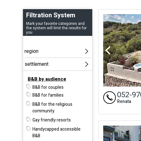
Filtration System
Mark your favorite categories and
the system will limit the results for
you
B&B by audience
B&B for couples
052-97
B&B for families
Renata
B&B for the religious
community
Gay friendly resorts
Handycapped accessible
B&B