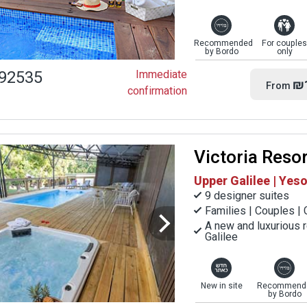
Recommended
For couples
by Bordo
only
92535
Immediate
₪
From
confirmation
Victoria Reso
Upper Galilee | Ye
9 designer suites
Families | Couples |
A new and luxurious r
Galilee
New in site
Recommend
by Bordo