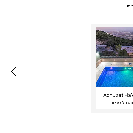
יתי
א
ועיל
ו
מים
וי
ל
ויים
Achuzat Ha'
, אל