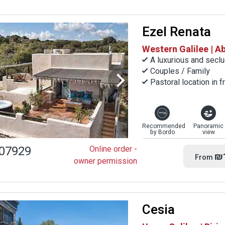
Ezel Renata
Western Galilee | A
A luxurious and secl
Couples / Family
Pastoral location in 
Recommended
Panoramic
by Bordo
view
07929
Online order -
₪
From
owner permission
Cesia