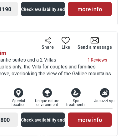
1190
more info
Check availability and
prices
Availability and
Share
Like
Send a message
rim
Prices
ntic suites and a 2 Villas
1 Reviews
uples only, the Villa for couples and families
grove, overlooking the view of the Galilee mountains
Special
Unique nature
Spa
Jacuzzi spa
location
environment
treatments
800
more info
Check availability and
prices