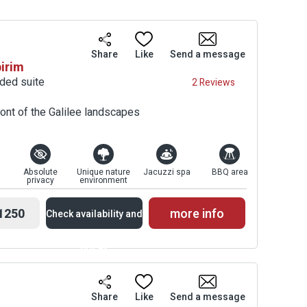
Share
Like
Send a message
birim
uded suite
2 Reviews
front of the Galilee landscapes
Absolute
Unique nature
Jacuzzi spa
BBQ area
privacy
environment
1250
more info
Check availability and
prices
Availability and
Share
Like
Send a message