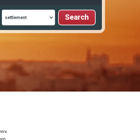
צימר
חיוך