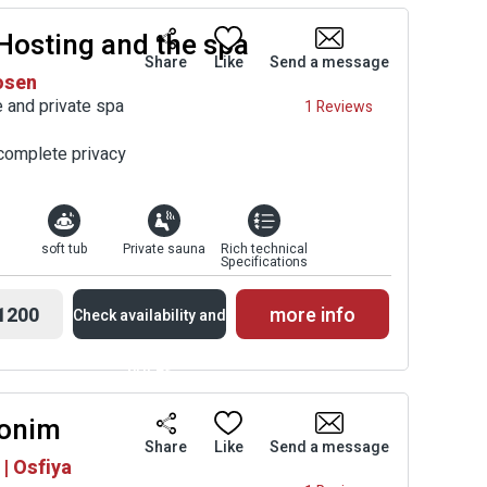
Hosting and the spa
Availability and
Share
Like
Send a message
osen
Prices
 and private spa
1 Reviews
n complete privacy
soft tub
Private sauna
Rich technical
Specifications
1200
more info
Check availability and
prices
lonim
Availability and
Share
Like
Send a message
| Osfiya
Prices