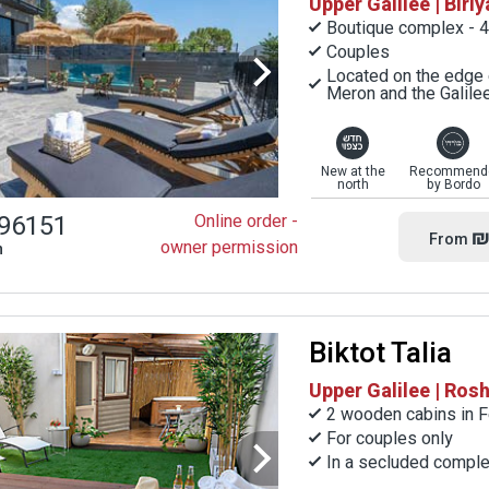
Upper Galilee | Biriy
Boutique complex - 4
Couples
Located on the edge 
Meron and the Galile
New at the
Recommend
north
by Bordo
96151
Online order -
₪
From
owner permission
n
Biktot Talia
Upper Galilee | Ros
2 wooden cabins in F
For couples only
In a secluded comple