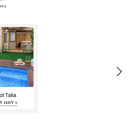
ביות
מל
טיפול
צי
סאונ
שמע
ב,
בלחיצ
ot Talia
לחצו לצפיה »
לחופש