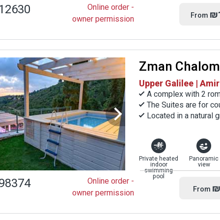
12630
Online order -
₪
From
owner permission
Zman Chalom
Upper Galilee | Ami
A complex with 2 roma
The Suites are for co
Located in a natural 
Private heated
Panoramic
indoor
view
swimming
pool
98374
Online order -
₪
From
owner permission