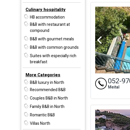
Culinary hospitality
HB accommodation
B&B with restaurant at
compound
B&B with gourmet meals
B&B with common grounds
Suites with especially rich
breakfast
More Categories
052-97
B&B luxury in North
Meital
Recommended B&B
Couples B&B in North
Family B&B in North
Romantic B&B
Villas North