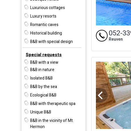
Luxurious cottages
Luxury resorts
Romantic caves
052-33
Historical building
Reuven
B&B with special design
Special requests
B&B with a view
B&B in nature
Isolated B&B
B&B by the sea
Ecological B&B
B&B with therapeutic spa
Unique B&B
B&B in the vicinity of Mt.
Hermon