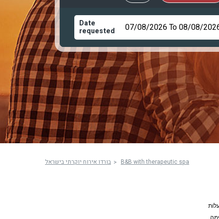
Date
requested
בורדו אירוח יוקרתי בישראל
B&B with therapeutic spa
לות
ימה