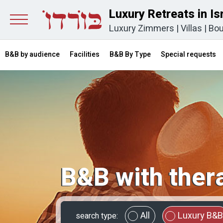
Luxury Retreats in Is
Luxury Zimmers
|
Villas
|
Bou
B&B by audience
Facilities
B&B By Type
Special requests
B&B with ther
All
Luxury B&B
search type: