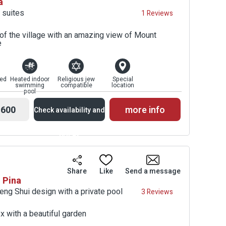
a
Prices
 suites
1 Reviews
of the village with an amazing view of Mount
e
ed
Heated indoor
Religious jew
Special
swimming
compatible
location
pool
600
more info
Check availability and
prices
Availability and
Share
Like
Send a message
h Pina
Prices
eng Shui design with a private pool
3 Reviews
x with a beautiful garden