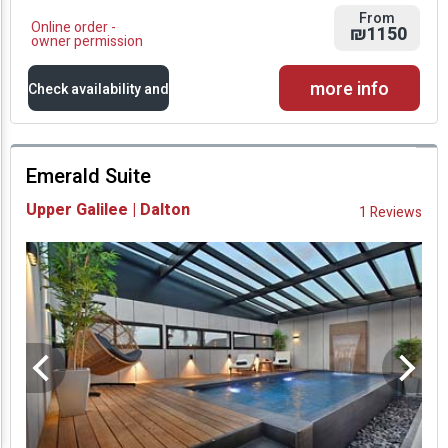
From
Online order -
₪1150
owner permission
more info
Check availability and
prices
Emerald Suite
Availability and
Upper Galilee | Dalton
1 Reviews
Prices