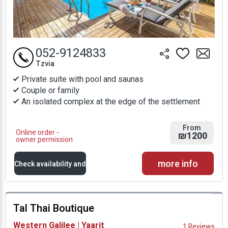
052-9124833
Tzvia
Private suite with pool and saunas
Couple or family
An isolated complex at the edge of the settlement
From
Online order -
₪1200
owner permission
more info
Check availability and
prices
Tal Thai Boutique
Availability and
Western Galilee | Yaarit
1 Reviews