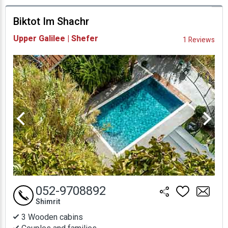
prices
Biktot Im Shachr
Availability and
Upper Galilee | Shefer
1 Reviews
Prices
052-9708892
Shimrit
3 Wooden cabins