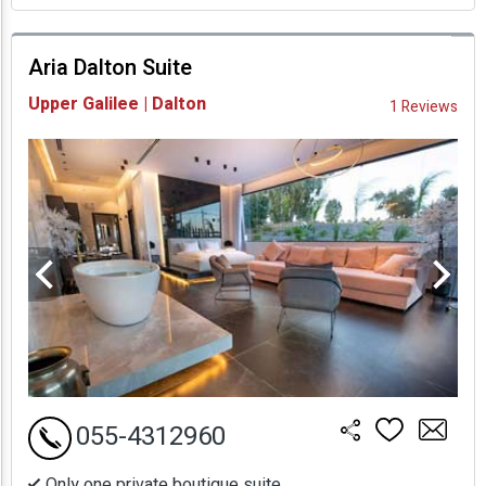
prices
Aria Dalton Suite
Availability and
Upper Galilee | Dalton
1 Reviews
Prices
055-4312960
Only one private boutique suite