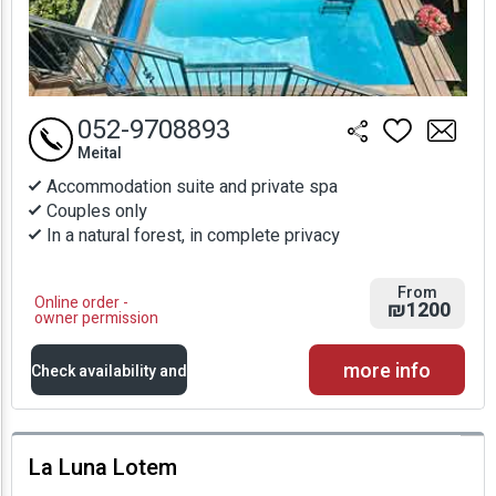
052-9708893
Meital
Accommodation suite and private spa
Couples only
In a natural forest, in complete privacy
From
Online order -
₪1200
owner permission
more info
Check availability and
prices
La Luna Lotem
Availability and