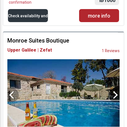
₪1000
confirmation
more info
Check availability and
prices
Monroe Suites Boutique
Availability and
Upper Galilee | Zefat
1 Reviews
Prices