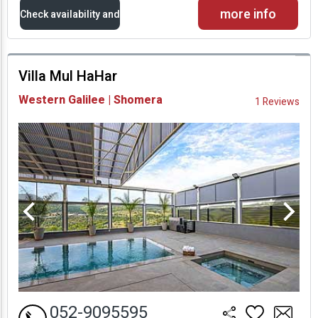
more info
Check availability and
prices
Villa Mul HaHar
Availability and
Western Galilee | Shomera
1 Reviews
Prices
052-9095595