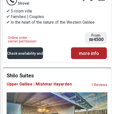
Shoval
5-room villa
Families | Couples
In the heart of the nature of the Western Galilee
From
Online order -
₪4500
owner permission
more info
Check availability and
prices
Shilo Suites
Availability and
Upper Galilee | Mishmar Hayarden
1 Reviews
Prices