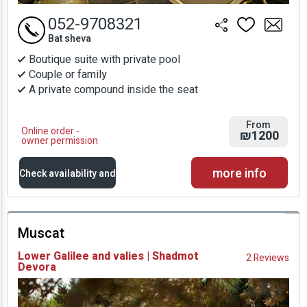
052-9708321
Bat sheva
Boutique suite with private pool
Couple or family
A private compound inside the seat
From
Online order -
₪1200
owner permission
more info
Check availability and
prices
Muscat
Availability and
Lower Galilee and valies | Shadmot
2 Reviews
Devora
Prices