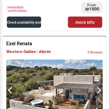
From
Immediate
₪1000
confirmation
more info
Check availability and
prices
Ezel Renata
Availability and
Western Galilee | Abirim
2 Reviews
Prices