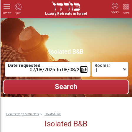
כניסה
ניווט
Luxury Retreats in Israel
ייעוץ
תפריט
Isolated B&B
Date requested
Rooms:
בורדו אירוח יוקרתי בישראל
Isolated B&B
Isolated B&B