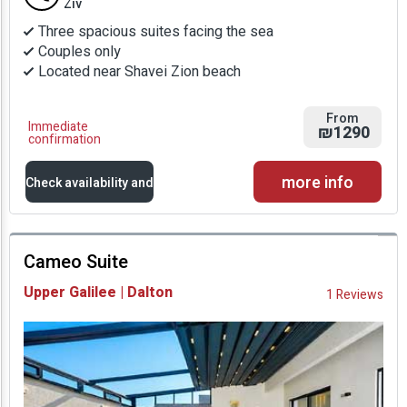
Ziv
Three spacious suites facing the sea
Couples only
Located near Shavei Zion beach
From
Immediate
₪1290
confirmation
more info
Check availability and
prices
Cameo Suite
Availability and
Upper Galilee | Dalton
1 Reviews
Prices