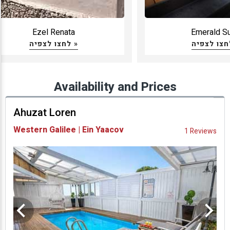
תשמרו על הפרטיות המוחלטת שלכם.
Ezel Renata
Emerald Su
לפרטיות מושלמת, ואינטימיות זוגית המשולבות בנופש איכותי ויוקרתי מומלץ לבחור נופש
לחצו לצפיה »
אינטימי בצימר מבודד ואקסקלוסיבי.
Availability and Prices
Ahuzat Loren
Western Galilee | Ein Yaacov
1 Reviews