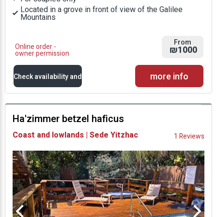
Located in a grove in front of view of the Galilee
Mountains
From
Online order -
₪1000
owner permission
more info
Check availability and
prices
Ha'zimmer betzel haficus
Availability and
Coast and lowlands | Sede Yitzhac
1 Reviews
Prices