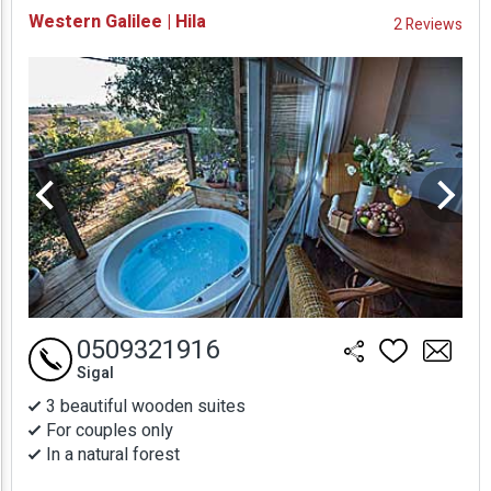
Western Galilee | Hila
2 Reviews
Prices
0509321916
Sigal
3 beautiful wooden suites
For couples only
In a natural forest