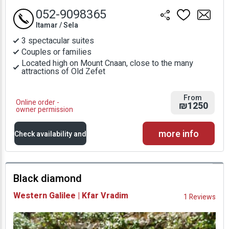
052-9098365
Itamar / Sela
3 spectacular suites
Couples or families
Located high on Mount Cnaan, close to the many
attractions of Old Zefet
From
Online order -
₪1250
owner permission
more info
Check availability and
prices
Black diamond
Availability and
Western Galilee | Kfar Vradim
1 Reviews
Prices