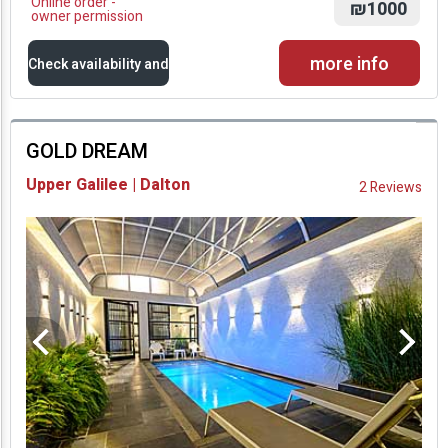
Online order -
₪1000
owner permission
more info
Check availability and
prices
GOLD DREAM
Availability and
Upper Galilee | Dalton
2 Reviews
Prices