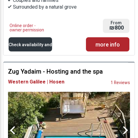
Couples and families
Surrounded by a natural grove
From
Online order -
₪800
owner permission
more info
Check availability and
prices
Zug Yadaim - Hosting and the spa
Availability and
Western Galilee | Hosen
1 Reviews
Prices