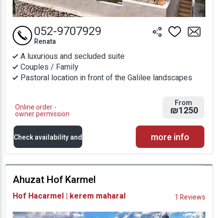
052-9707929
Renata
A luxurious and secluded suite
Couples / Family
Pastoral location in front of the Galilee landscapes
From
Online order -
₪1250
owner permission
more info
Check availability and
prices
Ahuzat Hof Karmel
Availability and
Hof Hacarmel | kerem maharal
1 Reviews
Prices