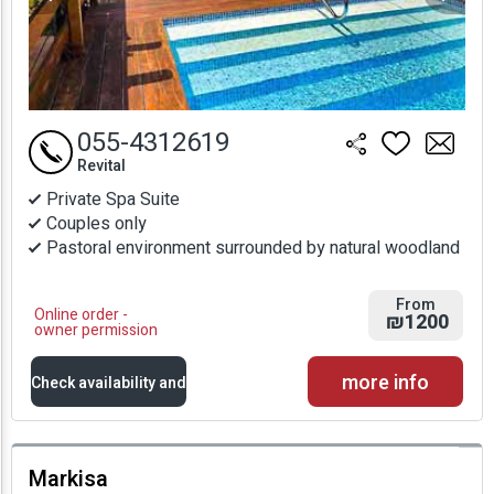
055-4312619
Revital
Private Spa Suite
Couples only
Pastoral environment surrounded by natural woodland
From
Online order -
₪1200
owner permission
more info
Check availability and
prices
Markisa
Availability and