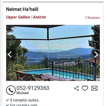
prices
Neimat Ha'halil
Availability and
Upper Galilee | Amirim
1 Reviews
Prices
052-9129363
Michael
4 romantic suites
For couples only