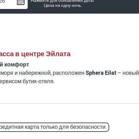
Нажмите для обновления даты
Цена на одну ночь
ласса в центре Эйлата
ий комфорт
т моря и набережной, расположен
Sphera Eilat
– новый 
ервисом бутик-отеля.
ьные апартаменты с мини-кухней, открытый бассейн,
путешественников, ценящих чистоту, тишину и высоки
редитная карта только для безопасности