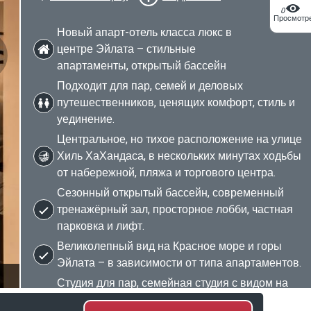
0
Просмотр
Новый апарт-отель класса люкс в
центре Эйлата – стильные
апартаменты, открытый бассейн
Подходит для пар, семей и деловых
путешественников, ценящих комфорт, стиль и
уединение.
Центральное, но тихое расположение на улице
Хиль ХаХандаса, в нескольких минутах ходьбы
от набережной, пляжа и торгового центра.
Сезонный открытый бассейн, современный
тренажёрный зал, просторное лобби, частная
парковка и лифт.
Великолепный вид на Красное море и горы
Эйлата – в зависимости от типа апартаментов.
2/47
Студия для пар, семейная студия с видом на
море, двухкомнатные и большие семейные