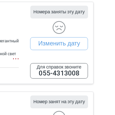
Номера заняты эту дату
элегантный
Изменить дату
ной свет
йник, кофемашина Nespresso, посуда),
Для справок звоните
055-4313008
чного
м или
еальный
Номер занят на эту дату