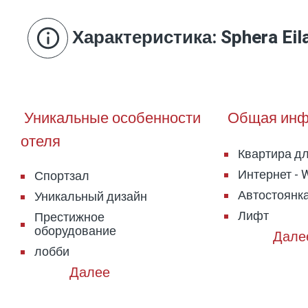
Это
Sphera Eilat – это современный апарт-отель, где
Характеристика
: Sphera Eil
Пр
Отдых здесь – это свобода квартиры и роскошь о
Час
вдо
Под
Бал
Уникальные особенности
Общая инф
ощу
отеля
Квартира д
Интернет - W
Спортзал
Автостоянка
Уникальный дизайн
Лифт
Престижное
оборудование
лобби