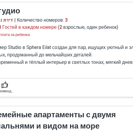
тудио
.
דירת נ
| Количество номеров:
3
3 Гостей в каждом номере
(
2
взрослые, один ребенок)
 комната с балконом.
плата за ребенка
видом на море.
ер Studio в Sphera Eilat создан для пар, ищущих уютный и 
 семей или групп друзей.
ых, продуманный до мельчайших деталей.
видом на море.
ременный и тёплый интерьер в светлых тонах, мягкий днев
n size), мини-кухня (холодильник, микроволновка, ча
широких окон — всё это создаёт атмосферу покоя и уюта.
оскоростной Wi-Fi и кондиционер.
окая кровать с ортопедическим матрасом и качественным
атмосферу спокойствия и уютного отдыха.
тельным бельём обеспечивает комфорт уровня пятизвёздо
ля,
Рекомендуемый номер
борудованная мини-кухня позволяет приготовить кофе утро
кий ужин без лишних хлопот.
емейные апартаменты с двумя
дия сочетает функциональность и изысканный дизайн — ид
иками.
иант для тех, кто ценит детали.
пальнями и видом на море