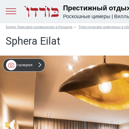
Престижный отдых
Роскошные цимеры
|
Вилл
Бордо Люксовое размещение в Израиле
Туристические комплексы в об
Sphera Eilat
галерея
מפה