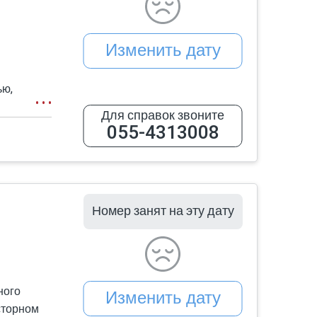
оездки.
Изменить дату
ью,
атью,
Для справок звоните
ь время
055-4313008
е море —
я,
Номер занят на эту дату
ного
Изменить дату
сторном