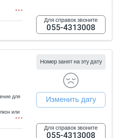
мфорт.
я кровать
Для справок звоните
055-4313008
расное
о отдыха
Номер занят на эту дату
дио с
аментами.
щих
ение для
Изменить дату
алкон или
к дома,
я».
Для справок звоните
055-4313008