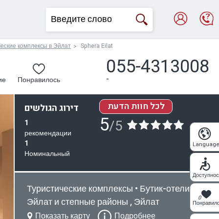
ческие комплексы в Эйлат
Sphera Eilat
055-4313008
-
ие
Понравилось
לכל חוות הדעת
דירוג הגולשים
5
/5
1
рекомендации
1
Languag
Номинальный
Доступнос
Туристические комплексы • Бутик-отели
0
Эйлат и степные районы , Эйлат
Понравил
Показать карту
Подробнее