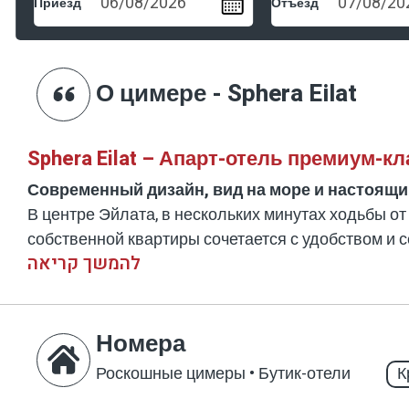
Приезд
Отъезд
О цимере - Sphera Eilat
Sphera Eilat – Апарт-отель премиум-к
Современный дизайн, вид на море и настоящ
В центре Эйлата, в нескольких минутах ходьбы о
собственной квартиры сочетается с удобством и с
להמשך קריאה
Здесь вас ждёт всё для идеального отдыха: стил
великолепный вид на Красное море.
Sphera Eilat подходит для пар, семей и деловых 
Номера
Апартаменты высокого уровня
Роскошные цимеры • Бутик-отели
К
Уют дома и стандарт отеля