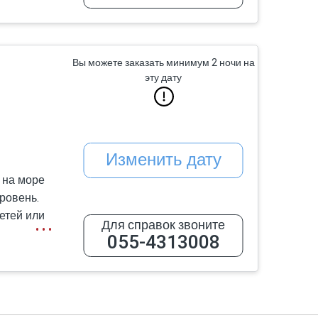
.
Вы можете заказать минимум 2 ночи на
 комфорт
эту дату
живания.
Изменить дату
 на море
уровень.
етей или
Для справок звоните
055-4313008
е море
иной с