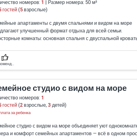
ичество номеров:
1
| Размер номера: 50 м²
еимущества
5 гостей
(
5
взрослые)
ально подходит для романтического отдыха или короткой п
ременный интерьер и качественная мебель.
ейные апартаменты с двумя спальнями и видом на море
латно).
ичное соотношение цены и уровня комфорта.
длагают улучшенный формат отдыха для всей семьи.
ое и спокойное расположение в самом центре Эйлата.
сторные комнаты: основная спальня с двуспальной кроват
вку завтрака в номер.
рая — с двумя односпальными кроватями или диваном-кров
о).
акже гостиная с открытой мини-кухней, где можно проводит
сте, сохраняя личное пространство.
Рекомендуемый номер
астного балкона открывается великолепный вид на Красно
6 – в центре города, но в тихом районе.
осфера настоящего отпуска в Эйлате.
о центра и главных достопримечательностей Эйлата.
ртаменты сочетают уют дома и удобства современного отел
емейное студио с видом на море
ное море и горы Эйлата.
спечивая комфорт и стиль на высшем уровне.
ичество номеров:
1
5 гостей
(
2
взрослые,
3
детей)
еимущества
плата за ребенка
ходит для семей с детьми или небольших групп.
кон с видом на море — важный элемент отпуска в Эйлате.
ейное студио с видом на море объединяет уют однокомнат
сторный балкон для отдыха, чтения или вечернего заката.
ера и комфорт семейных апартаментов — всё в одном про
упом к бассейну.