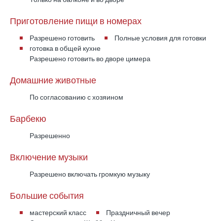
Просторная мастер-спальня с видом на море,
Приготовление пищи в номерах
частным балконом и личным хот-табом, а также
собственной ванной комнатой — премиальная
Разрешено готовить
Полные условия для готовки
жемчужина дома.
готовка в общей кухне
Разрешено готовить во дворе цимера
Вечерняя атмосфера внутри
Домашние животные
По согласованию с хозяином
Когда вы возвращаетесь в дом, отдых
Барбекю
продолжается: на вилле есть домашний
кинозал и музыкальная комната, которые
Разрешенно
делают вечера частью впечатления —
Включение музыки
идеально для семей и компаний.
Разрешено включать громкую музыку
Подходит для:
Большие события
мастерский класс
Праздничный вечер
Больших семей и достойных компаний, которые