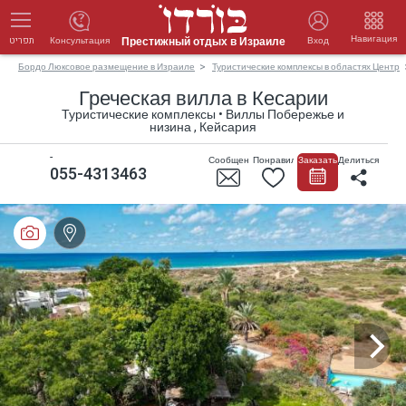
Навигация
Престижный отдых в Израиле
Консультация
Вход
תפריט
Бордо Люксовое размещение в Израиле
Туристические комплексы в областях Центр
Греческая вилла в Кесарии
Туристические комплексы • Виллы Побережье и
низина , Кейсария
-
Сообщение
Понравилось
Заказать
Делиться
055-4313463