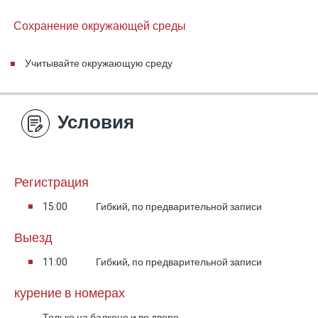
дополнительной гостиной-зоной с
телевизором. На этом уровне находится
Сохранение окружающей среды
защищённая комната (МАМАД) (без
возможности сна).
Учитывайте окружающую среду
3) Дополнительная спальня –
односпальная кровать
Условия
Спальня с односпальной кроватью.
Регистрация
4) Дополнительная спальня – кровать
15:00
Гибкий, по предварительной записи
«полуторка»
Выезд
Спальня с кроватью «полуторка».
11:00
Гибкий, по предварительной записи
5) Мастер-сьют (пятая спальня)
курение в номерах
Только на балконе и во дворе