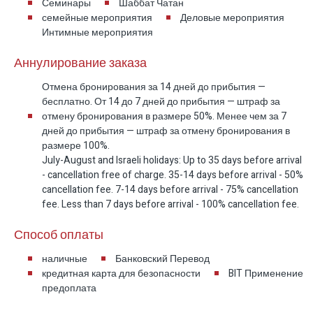
Семинары
Шаббат Чатан
ищут роскошную виллу в Кесарии в пешей
семейные мероприятия
Деловые мероприятия
Интимные мероприятия
доступности от моря, с богатой дворовой зоной,
высокой приватностью и развлечениями как на
Аннулирование заказа
улице, так и внутри дома.
Отмена бронирования за 14 дней до прибытия —
бесплатно. От 14 до 7 дней до прибытия — штраф за
Почему вам понравится
отмену бронирования в размере 50%. Менее чем за 7
дней до прибытия — штраф за отмену бронирования в
здесь
размере 100%.
July-August and Israeli holidays: Up to 35 days before arrival
- cancellation free of charge. 35-14 days before arrival - 50%
Потому что Греческая вилла в Кесарии
cancellation fee. 7-14 days before arrival - 75% cancellation
объединяет «и то, и другое»: море рядом,
fee. Less than 7 days before arrival - 100% cancellation fee.
продуманный приватный комплекс, эко-
Способ оплаты
бассейн с особенным ощущением, уютный хот-
таб и вечерняя атмосфера с кинозалом и
наличные
Банковский Перевод
кредитная карта для безопасности
BIT Применение
музыкальной комнатой. В итоге получается
предоплата
цельный, качественный отдых — в который