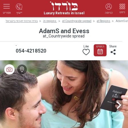
ניווט
Luxury Retreats in Israel
כניסה
ייעוץ
תפריט
בורדו אירוח יוקרתי בישראל
in regions
at Countrywide spread
at Regions
AdamS a
AdamS and Evess
at_Countrywide spread
-
Like
הזמינו
Share
054-4218520