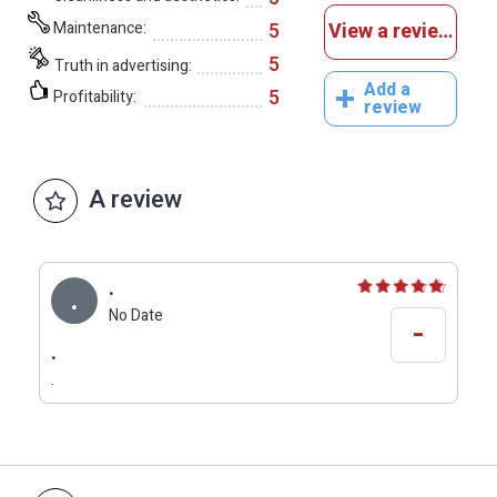
Maintenance:
5
View a reviews
5
Truth in advertising:
Add a
5
Profitability:
review
A review
.
.
No Date
-
.
.