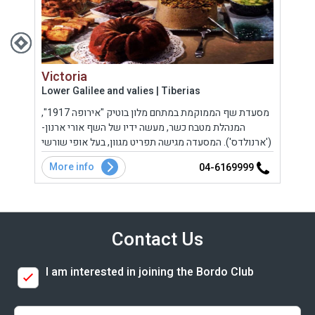
Victoria
Hat
Lower Galilee and valies | Tiberias
West
נקרה
מסעדת שף הממוקמת במתחם מלון בוטיק "אירופה 1917",
מסע.
המנהלת מטבח כשר, מעשה ידיו של השף אורי ארנון-
חוויה קולינארית ייחודית של מטעמים מהמטבח הים תיכוני.
('ארנולדס'). המסעדה מגישה תפריט מגוון, בעל אופי שורשי
טברייני אותנטי בהשראה היסטורית הכולל מבחר תבשילי
More info
Mo
9
04-6169999
גורמה בסגנון בלקני ותורכי עם 'נ
Contact Us
I am interested in joining the Bordo Club