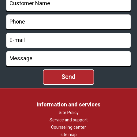
Information and services
Site Policy
Service and support
Counseling center
site map