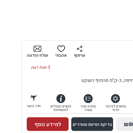
שיתוף
אהבתי
שלח הודעה
3 חוות דעת
 חיפה, כ-ק"מ מהחוף השקט
חדר כושר
מתאים לציבור
מפרט טכני
תנאים מעולים
הדתי
עשיר
למשפחות
₪8
למידע נוסף
בדיקת זמינות ומחירים