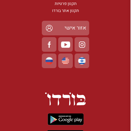
תקנון פרטיות
חוויית אירוח אישית, חמה ויוקרתית.
תקנון אתר בורדו
מתאים במיוחד לחופשות זוגיות, סופי שבוע רומנטיים וחופשות
קצרות בצפון.
אזור אישי
סיכום – מלונות בוטיק במטולה באתר
בורדו
מלונות בוטיק במטולה מציעים חוויית אירוח יוקרתית, אינטימית
ומלאת אופי בגליל העליון. בורדו מרכז עבורכם את מלונות הבוטיק
הנבחרים ביישוב – כאלה שמעניקים שילוב מושלם של נוף, שקט,
עיצוב ושירות אישי. זהו היעד המושלם לחופשה זוגית, משפחתית
או רומנטית בצפון, ברמה הגבוהה ביותר.