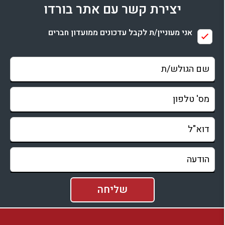
נחל שניר (חצבאני)
– קייקים, מסלולי מים ופינות ישיבה מוצלות
יצירת קשר עם אתר בורדו
בדיקת זמינות ומחירים
לכל המשפחה.
מסעדות, יקבים ובתי קפה בגליל העליון
– קולינריה מקומית,
אני מעוניין/ת לקבל עדכונים ממועדון חברים
גבינות, מאפיות, יקבי בוטיק ומסעדות גליליות איכותיות.
תל חי והמוזיאון
– אתר מורשת והיסטוריה ישראלית עם תצפית
מרשימה.
נקודות תצפית ונוף
– כמו כתף שנאן ונקודות נוספות הצופות על
עמק החולה והחרמון.
שאלות נפוצות על מלונות בוטיק במטולה
מה מיוחד במלונות הבוטיק במטולה?
מלונות הבוטיק במטולה משלבים בין עיצוב יוקרתי, שירות אישי
ואווירה כפרית־גלילית. הם מציעים חוויה שקטה, אינטימית ואיכותית,
עם נוף מרהיב לחרמון ולנופי הגליל העליון.
האם יש מלונות בוטיק במטולה עם בריכה?
כן. חלק ממלונות הבוטיק במטולה מציעים בריכה, לעיתים מחוממת,
ולעיתים גם מתחם ספא, ג’קוזי וחצר ישיבה נעימה המתאימה לנופש
בכל עונות השנה.
האם מלונות בוטיק במטולה מתאימים לזוגות?