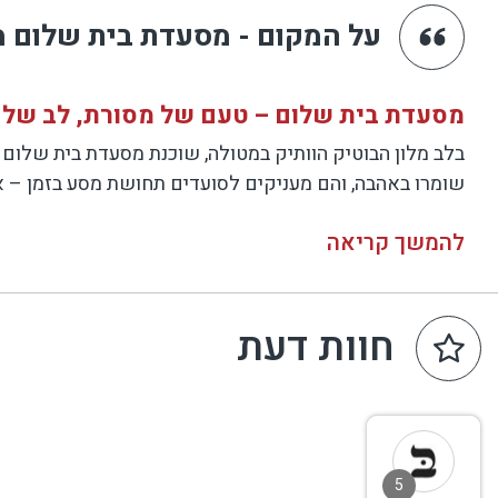
על המקום - מסעדת בית שלום מ
מסעדת בית שלום – טעם של מסורת, לב של 
שומרו באהבה, והם מעניקים לסועדים תחושת מסע בזמן – א
להמשך קריאה
האולם מעוטר בפריטי אמנות ובתמונות משפחתיות שמספרות א
המטבח המקומי פוגש טכניקות של שף ויוצר מנות מוקפדות מחומ
חוות דעת
בבקרים מוגשת לאורחי המלון ארוחת בוקר עשירה וטרייה במ
העונה. ואי אפשר לדבר על בוקר בבית שלום בלי להזכיר את
של בית.
עם כל טעימה, מתחדדת התחושה שמדובר ביותר ממסעדה – זה
5