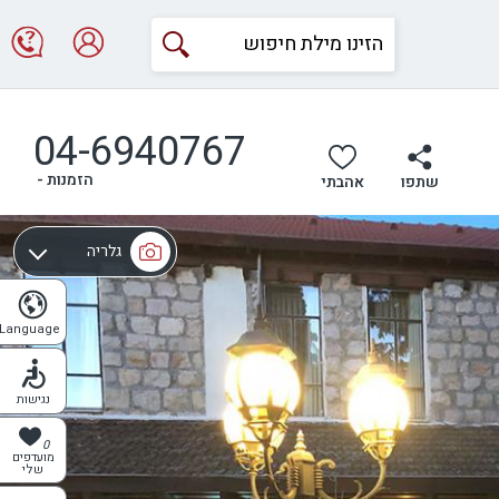
04-6940767
הזמנות -
שתפו
אהבתי
גלריה
מפה
Language
נגישות
0
מועדפים
שלי