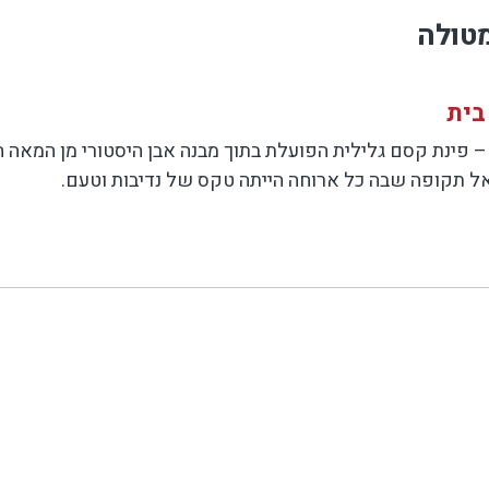
טולה
בית
ל תקופה שבה כל ארוחה הייתה טקס של נדיבות וטעם.
ת סיפורו של הבית, והאווירה משלבת חמימות ביתית עם ניחוח 
רי גלם טריים – ירקות גן, גבינות בוטיק, שמן זית גלילי ויינו
סעדת הבית – שולחן עמוס גבינות, מאפים חמים, ירקות צבעוני
 העוגות של מרים – עוגות אפויות במקום, נימוחות, מתוקות בד
ו מפגש בין טעם, היסטוריה ואירוח של אמת, כזה שנשאר איתך