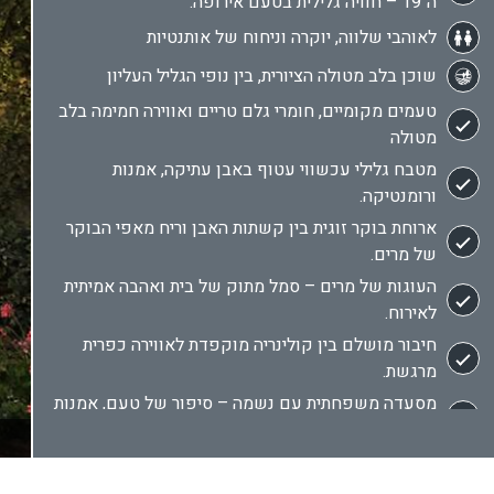
ה־19 – חוויה גלילית בטעם אירופה.
לאוהבי שלווה, יוקרה וניחוח של אותנטיות
שוכן בלב מטולה הציורית, בין נופי הגליל העליון
טעמים מקומיים, חומרי גלם טריים ואווירה חמימה בלב
מטולה
מטבח גלילי עכשווי עטוף באבן עתיקה, אמנות
ורומנטיקה.
ארוחת בוקר זוגית בין קשתות האבן וריח מאפי הבוקר
של מרים.
העוגות של מרים – סמל מתוק של בית ואהבה אמיתית
לאירוח.
חיבור מושלם בין קולינריה מוקפדת לאווירה כפרית
מרגשת.
מסעדה משפחתית עם נשמה – סיפור של טעם, אמנות
והיסטוריה.