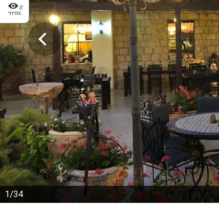
0
צפיתי
1/34