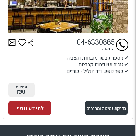
04-6330885
הזמנות
מסעדת בשר מובחרת וקצביה
זוגות משפחות קבוצות
כפר נופש ורד הגליל - כורזים
החל מ
₪0
למידע נוסף
בדיקת זמינות ומחירים
למתחם זה