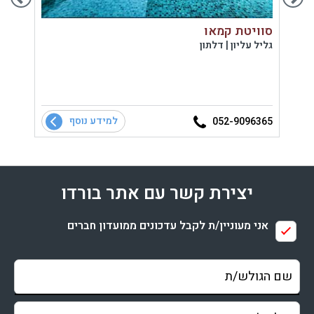
סוויטת קמאו
אחוז
גליל עליון | דלתון
גליל ע
למידע נוסף
4034
052-9096365
יצירת קשר עם אתר בורדו
אני מעוניין/ת לקבל עדכונים ממועדון חברים