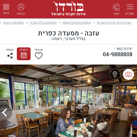
ניווט
אירוח יוקרתי בישראל
ייעוץ
כניסה
תפריט
בורדו אירוח יוקרתי בישראל
מסעדות באיזורים צפון
מסעדות ב גליל מערבי
מסעדות ב ראמה
עזבה - מסעדה כפרית
בגליל מערבי , ראמה
יצירת קשר -
אהבתי
הזמינו
שתפו
04-9888808