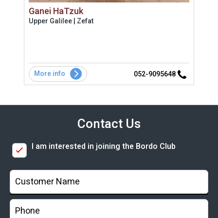
Ganei HaTzuk
Hat
Upper Galilee | Zefat
Uppe
לריה
שחיה
טעים
More info
Mo
1
052-9095648
Contact Us
I am interested in joining the Bordo Club