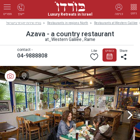
ניווט
Luxury Retreats in Israel
כניסה
ייעוץ
תפריט
בורדו אירוח יוקרתי בישראל
Restaurants in regions North
Restaurants at Western Galilee
Azava - a country restaurant
at_Western Galilee , Rame
contact -
Like
הזמינו
Share
04-9888808