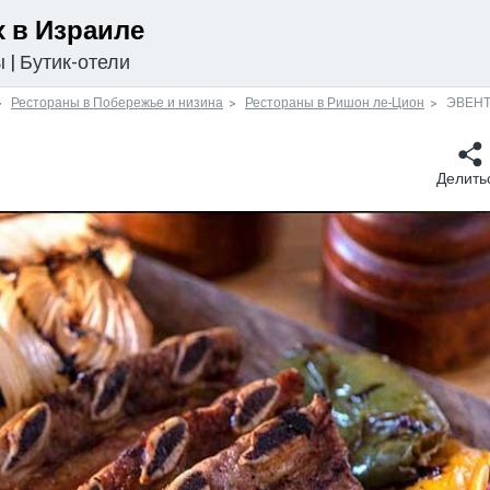
 в Израиле
ы
|
Бутик-отели
Рестораны в Побережье и низина
Рестораны в Ришон ле-Цион
ЭВЕН
Делить