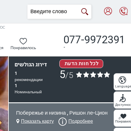
ТОС
077-9972391
-
ся
Понравилось
לכל חוות הדעת
דירוג הגולשים
5
/5
1
рекомендации
1
Languag
Номинальный
Доступнос
Побережье и низина , Ришон ле-Цион
0
Показать карту
Подробнее
Понравил