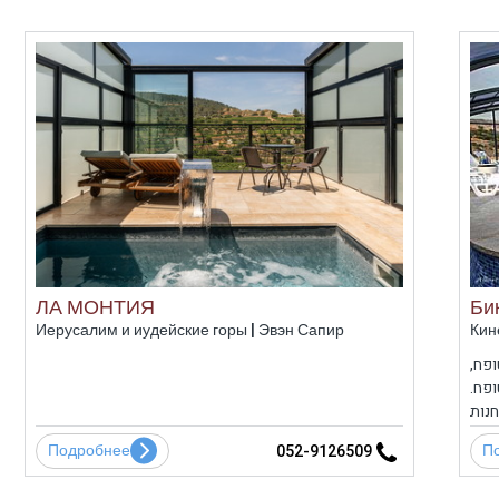
ЛА МОНТИЯ
Би
Иерусалим и иудейские горы | Эвэн Сапир
Кин
טופח
טופח
חנות
פתוח
Подробнее
П
052-9126509