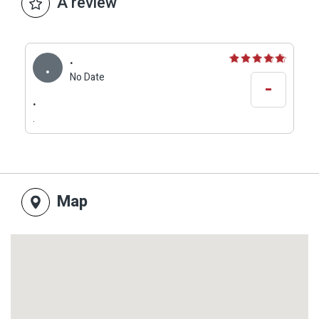
A review
.
.
No Date
-
.
.
Map