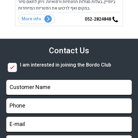
ורות
ביופיין, בעלות סגולות תזונתיות ורפואיות. ניתן לתאם סיור
הגולן
במקום ואף לרכוש את הפטריות המיוחדות .
More info
Mo
3
052-2824848
Contact Us
I am interested in joining the Bordo Club