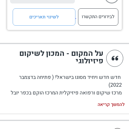
לבירורים התקשרו
לשינוי תאריכים
על המקום - המכון לשיקום
פיזיולוגי
חדש חדש ויחיד מסוגו בישראל! ( פתיחה בדצמבר
2022)
מרכז שיקום ורפואה פיזיקלית המרכז הוקם בכפר יובל
שבאצבע הגליל בעזרתו של פרופסור יורם קופרט ז"ל
להמשך קריאה
אשר הקים את המרכז שיקום שלו בפיזה שבאיטליה
בשנת 1989 והצלחתו ידועה בעולם, המכון של פרופסור
יורם היה נמצא בשכונה קטנה בעיר פיזה וכיום המרכז