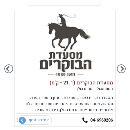
מסעדת הבוקרים (21.1 - ק'מ)
חדר אוכל
רמת הגולן | מרום גולן
רמת הג
ל
מסעדה בשרית כשרה, מעוצבת בסגנון המערב הפרוע
חדר הא
ומגישה מנות בשר עסיסיות, צמחוניות ועוד מחומרי גלם
לקהל 
,
איכותיים. מבחר יינות מרמת הגולן, בירות מהחבית.
.
למידע נוסף
0120
04-6960206