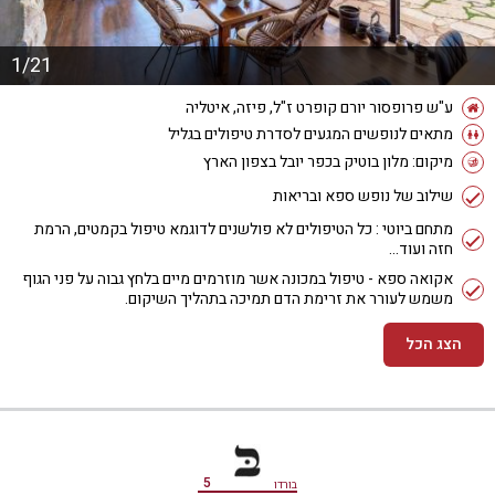
1/21
ע"ש פרופסור יורם קופרט ז"ל, פיזה, איטליה
מתאים לנופשים המגעים לסדרת טיפולים בגליל
מיקום: מלון בוטיק בכפר יובל בצפון הארץ
שילוב של נופש ספא ובריאות
מתחם ביוטי : כל הטיפולים לא פולשנים לדוגמא טיפול בקמטים, הרמת
חזה ועוד...
אקואה ספא - טיפול במכונה אשר מוזרמים מיים בלחץ גבוה על פני הגוף
משמש לעורר את זרימת הדם תמיכה בתהליך השיקום.
הצג הכל
מידע נוסף
5
בורדו