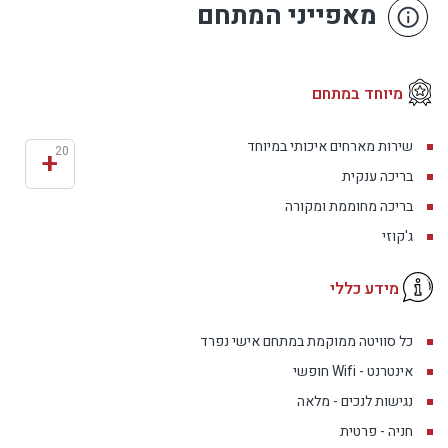
החדש שהגיע לישראל נמצא בישוב פסטורלי באצבע
מאפייני המתחם
הגליל , תפיסת העולם של המרכז אשר שוכן במלון
הבוטיק גרנד ויסטה בכפר יובל שמטופלים מגיעים
לנופש ובריאות יחד מקבלים סדרת טיפולים לתקופה
מיוחד במתחם
קצובה ונהנים במהלך התקופה מסוויטה מפנקת אירוח
על בסיס פנסיון מלא במסעדת המלון.
שירות מארחים איכותי במיוחד
+
20
בריכה ענקית
בריכה מחוממת ומקורה
ג'קוזי
מידע כללי
כל סוויטה ממוקמת במתחם אישי נפרד
אינטרנט - Wifi חופשי
נגישות לנכים - מלאה
חניה - פרטית