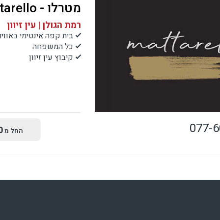
מטרלו - Mattarello
רמת הגולן | עין זיוון
בית קפה אינטימי באוויר
כל המשפחה
קיבוץ עין זיוון
077-
0
החל מ