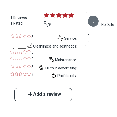
.
1
Reviews
.
5
1
Rated
/5
No Date
.
5
Service:
.
Cleanliness and aesthetics:
5
5
Maintenance:
5
Truth in advertising:
5
Profitability:
Add a review