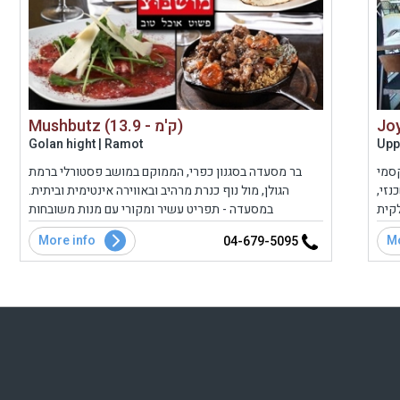
Mushbutz (13.9 - ק'מ)
Golan hight | Ramot
Upp
סמי
בר מסעדה בסגנון כפרי, הממוקם במושב פסטורלי ברמת
נזי,
הגולן, מול נוף כנרת מרהיב ובאווירה אינטימית וביתית.
לקית
במסעדה - תפריט עשיר ומקורי עם מנות משובחות
מים
המשלבות השפעות ממטבחים ברחבי העולם ומיטב חומרי
More info
Mo
04-679-5095
פריט
הגלם הטריים של רמת הגולן ומבחר אלכוהולי מגוון.
תאים