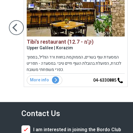
Tibi's restaurant (12.7 - ק'מ)
Upper Galilee | Korazim
המסעדת שף בשרים, הממוקמת בחוות ורד הגליל, בסמוך
משק
לכנרת, הפועלת בהובלת השף חיים טיבי. במסעדה - תפריט
עליו
כפרי משפחתי משובח.
במשק 
More info
4
04-6330885
Contact Us
I am interested in joining the Bordo Club