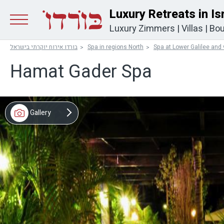
Luxury Retreats in Is
Luxury Zimmers
|
Villas
|
Bou
Spa at Lower Galilee and 
Spa in regions North
בורדו אירוח יוקרתי בישראל
Hamat Gader Spa
Gallery
Map