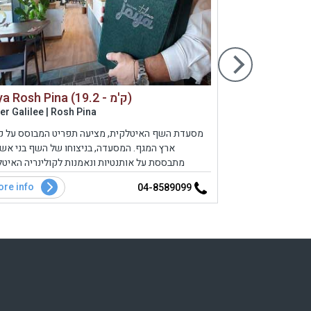
Joya Rosh Pina (19.2 - ק'מ)
er Galilee | Rosh Pina
Lower Galile
יהלום, ממוקמת
מסעדת השף האיטלקית, מציעה תפריט המבוסס על ק
ארץ המגף. המסעדה, בניצוחו של השף בני אשכ
מתבססת על אותנטיות ונאמנות לקולינריה האיט
המקורית. בסניף ראש פינה החדש, מקומות הסעדה נעי
re info
More info
04-8589099
במתחם הפנים, מרפסת דק חיצונית ובר ישיבה. הת
עשיר ומגוון ומ