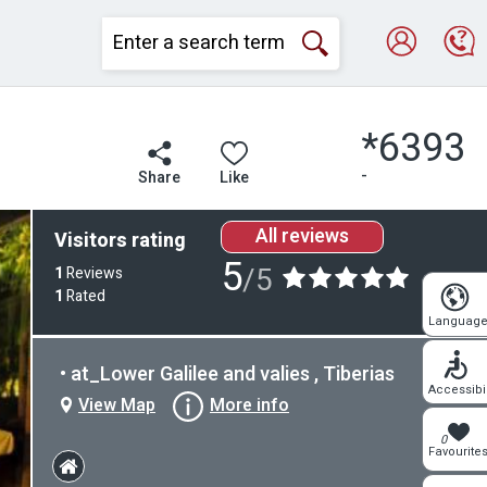
*6393
-
Share
Like
All reviews
Visitors rating
5
/5
1
Reviews
1
Rated
Languag
• at_Lower Galilee and valies , Tiberias
Accessibil
View Map
More info
0
Favourite