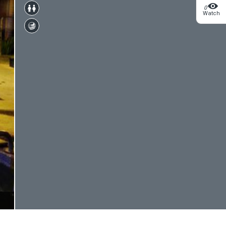
0
Watch
2/6