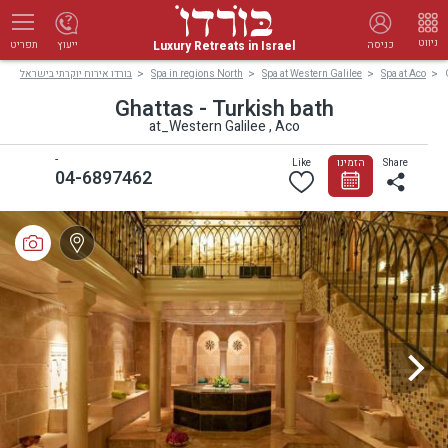
ניווט
Luxury Retreats in Israel
כניסה
ייעוץ
תפריט
Spa at Aco
Spa at Western Galilee
Spa in regions North
בורדו אירוח יוקרתי בישראל
Ghattas - Turkish bath
at_Western Galilee , Aco
-
Share
הזמינו
Like
04-6897462