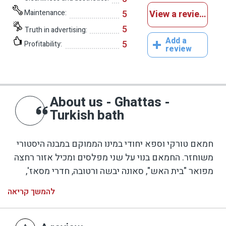
Maintenance:
5
View a reviews
5
Truth in advertising:
Add a
5
Profitability:
review
About us - Ghattas -
Turkish bath
חמאם טורקי וספא יחודי במינו הממוקם במבנה היסטורי
משוחזר. החמאם בנוי על שני מפלסים ומכיל אזור רחצה
מפואר "בית האש", סאונה יבשה ורטובה, חדרי מסאז',
אזורי ישיבה מחוממים, מיטות מחוממות למסאז' ורחצה.
להמשך קריאה
לצד אזור רחצה נמצא לובי אורחים, בו מגישים משקאות
קלים וכיבוד קל.